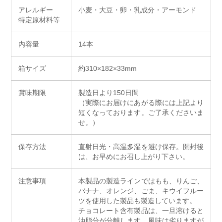
アレルギー
小麦・大豆・卵・乳成分・アーモンド
特定原材料等
内容量
14本
箱サイズ
約310×182×33mm
賞味期限
製造日より150日間
（実際にお届けにあがる際には上記より
短くなっております。ご了承くださいま
せ。）
保存方法
直射日光・高温多湿を避け保存。開封後
は、お早めにお召し上がり下さい。
注意事項
本製品の製造ラインではもも、りんご、
バナナ、オレンジ、ごま、キウイフルー
ツを使用した製品も製造しています。
チョコレート含有製品は、一旦溶けると
油脂分が分離します。風味は劣りますが