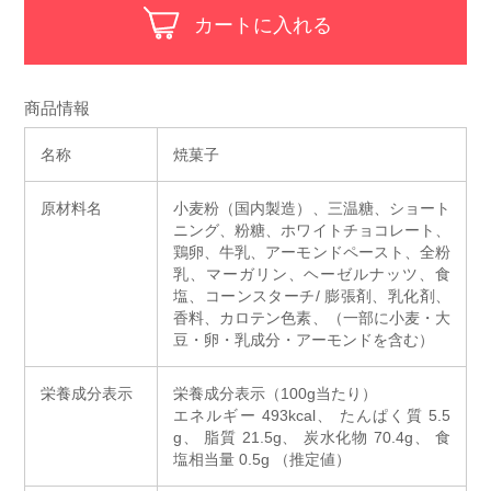
カートに入れる
商品情報
名称
焼菓子
原材料名
小麦粉（国内製造）、三温糖、ショート
ニング、粉糖、ホワイトチョコレート、
鶏卵、牛乳、アーモンドペースト、全粉
乳、マーガリン、ヘーゼルナッツ、食
塩、コーンスターチ/ 膨張剤、乳化剤、
香料、カロテン色素、（一部に小麦・大
豆・卵・乳成分・アーモンドを含む）
栄養成分表示
栄養成分表示（100g当たり）
エネルギー 493kcal、 たんぱく質 5.5
g、 脂質 21.5g、 炭水化物 70.4g、 食
塩相当量 0.5g （推定値）